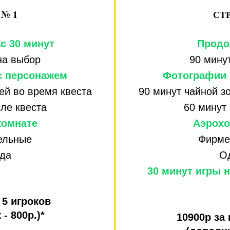
№ 1
СТ
с 30 минут
Продо
на выбор
90 мину
с персонажем
Фотографии 
ей во время квеста
90 минут чайной з
ле квеста
60 минут
комнате
Аэрохо
ельные
Фирме
да
О
30 минут игры 
 5 игроков
- 800р.)*
10900р за 