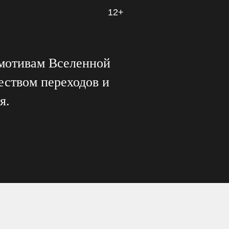
12+
 мотивам Вселенной
еством переходов и
я.