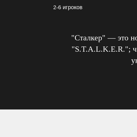
2-6 игроков
"Сталкер" — это н
"S.T.A.L.K.E.R.";
у